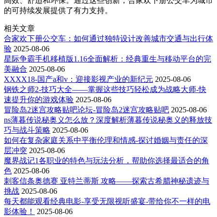
高效、舒适和环保。通过这些创新，合家欢下册公交车为城市
的可持续发展提供了有力支持。
相关文章
合家欢下册公交车：如何通过独特设计改善城市交通与出行体
验
2025-08-06
星际争霸手机移植版1.16全面解析：经典重生与移动平台的完
美融合
2025-08-06
XXXX18-国产a和v：迎接影视产业的新纪元
2025-08-06
钢铁之师2-技巧大全——掌握这些技巧轻松成为战略大师-快
速提升你的游戏体验
2025-08-06
冒险岛2迷宫攻略贴吧论坛-冒险岛2迷宫攻略贴吧
2025-08-06
ns薄暮传说秘奥义怎么放？深度解析薄暮传说秘奥义的释放技
巧与战斗策略
2025-08-06
如何在复杂家庭关系中平衡伦理和情感-探讨婚姻与责任的深
层冲突
2025-08-06
魔界战记1各职业的特色与玩法分析，帮助你选择最适合的角
色
2025-08-06
刺客信条奥德赛 亚特兰蒂斯 攻略——探索古希腊神秘遗迹与
挑战
2025-08-06
每天都能观看经典电影-享受无限视听盛宴-带给你不一样的电
影体验！
2025-08-06