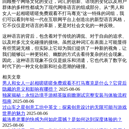
回顾整个网络文化的变迁，词汇的创新、语境的变化以及用户
群体的多样性都成为了现代网络语言的组成部分。从“男人和
女人一起相嗟嗟嗟免费观看不打马骞克”这一特殊的词组，我
们可以看到年轻一代在互联网平台上创造出的新型语言风格，
它不仅仅是对语言的革新，更是对社会文化的一种反映。
这种语言的背后，包含着对于传统的调侃、对于自由的追求、
以及对多元文化碰撞的接纳。虽然这种词汇在表面上可能显得
有些荒诞无稽，但实际上它却为我们提供了一种新的视角，让
我们能够以一种更轻松、幽默的方式去看待复杂的社会现象。
因此，这种语言现象不仅仅是娱乐和消遣，它也代表了数字化
时代下的一种文化创新和社会思潮的碰撞。
相关文章
男人和女人一起相嗟嗟嗟免费观看不打马骞克是什么？它背后
隐藏的意义和影响有哪些？
2025-08-06
独家揭秘：永恒边境手游精英版前瞻测试完整安装与体验流程
指南
2025-08-06
过山车之星创意工坊中英文：探索创意设计的无限可能与游戏
世界的魅力
2025-08-06
戴洛希老董的快感为何如此震撼？是如何达到深度体验的？
2025-08-06