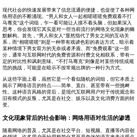
现代社会的快速发展带来了信息流通的便捷，也促使了各种网
络用语的不断涌现。“男人和女人一起相嗟嗟嗟免费观看不打
马骞克”这个词组，乍一看可能让人摸不着头脑，但如果深入
思考，你会发现它其实是对一些当前流行的网络文化现象的幽
默解构。首先，“男人和女人”显然指代了男女之间的互动关
系，而“相嗟嗟嗟”则是一种带有戏谑色彩的表达方式，暗示着
某种情境下男女双方的无奈或者矛盾。而“免费观看”这一部
分，通常与互联网时代的免费资源和付费文化相联系，带有一
定的对比性和讽刺意味。“不打马骞克”则像是对某些传统或规
范的挑战，可能是在暗示不按常规出牌的一种行为方式。
从这些字面上看，虽然它是一个看似随机的词组，但它本质上
揭示了网络语言的特点——简单、直白、甚至带有一些挑衅
性。这种语言风格的背后，是现代互联网用户对于传统观念和
旧有模式的反叛，尤其是在社交、娱乐以及文化消费方面的转
变。
文化现象背后的社会影响：网络用语对生活的渗透
随着网络的普及，尤其是在社交平台、短视频、直播等内容创
作领域，许多用户开始用极简化甚至是夸张的语言来表达观点