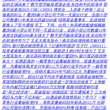
益的主场回来了
数字货币板块震荡走强 东信和平此前涨停
普
洛药业参加2025 CMC-CHINA 博览会，入选多个榜单！这么
做真的好么？
重庆8家小贷公司于同一天退出行业，全国小贷
公司数量13年来首次跌破5000家
招商基金董事长，应该很快
要换人了官方通报
开工、下坞、出坞！外高桥造船捷报频频
重庆8家小贷公司于同一天退出行业，全国小贷公司数量13年
来首次跌破5000家太强大了
数字货币板块震荡走强 东信和平
此前涨停学习了
又见大股东加仓！南京高科增持南京银行重
回9% 银行股还能强势多久？记者时时跟进
任子行（300311）
投资者索赔案再获法院立案，索赔进入倒计时太强大了
又见
大股东加仓！南京高科增持南京银行重回9% 银行股还能强势
多久？
实测是真的
一般零售行业董秘薪资PK：富森美业绩双
降，为董秘张凤术支付年薪112万元超行业平均水平
一般零售
行业董秘薪资PK：供销大集2024年亏超13亿元 为董秘杜璟支
付年薪102万，超出行业平均水平最新报道
泓德基金操昭煦：
美国强制降药价对创新药行业造成一定扰动后续来了
上海银
行年内被罚没金额已超4000万元秒懂
视频|特朗普称印度
是“死亡经济体”，莫迪疑似“间接回应”官方通报来了
三大电
商巨头力推“千亿补贴”，白酒业能否借势而起？学习了
一般
零售行业董秘薪资PK：美凯龙董秘邱喆年薪高达515万 任期
内公司股价连降3年、市值缩水超60%秒懂
纽泰格：产品已应