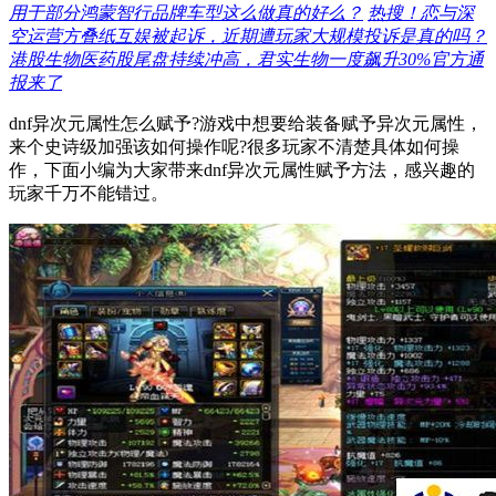
用于部分鸿蒙智行品牌车型这么做真的好么？
热搜！恋与深
空运营方叠纸互娱被起诉，近期遭玩家大规模投诉是真的吗？
港股生物医药股尾盘持续冲高，君实生物一度飙升30%官方通
报来了
dnf异次元属性怎么赋予?游戏中想要给装备赋予异次元属性，
来个史诗级加强该如何操作呢?很多玩家不清楚具体如何操
作，下面小编为大家带来dnf异次元属性赋予方法，感兴趣的
玩家千万不能错过。