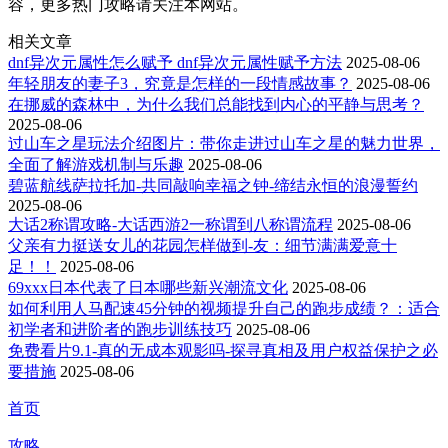
容，更多热门攻略请关注本网站。
相关文章
dnf异次元属性怎么赋予 dnf异次元属性赋予方法
2025-08-06
年轻朋友的妻子3，究竟是怎样的一段情感故事？
2025-08-06
在挪威的森林中，为什么我们总能找到内心的平静与思考？
2025-08-06
过山车之星玩法介绍图片：带你走进过山车之星的魅力世界，
全面了解游戏机制与乐趣
2025-08-06
碧蓝航线萨拉托加-共同敲响幸福之钟-缔结永恒的浪漫誓约
2025-08-06
大话2称谓攻略-大话西游2一称谓到八称谓流程
2025-08-06
父亲有力挺送女儿的花园怎样做到-友：细节满满爱意十
足！！
2025-08-06
69xxx日本代表了日本哪些新兴潮流文化
2025-08-06
如何利用人马配速45分钟的视频提升自己的跑步成绩？：适合
初学者和进阶者的跑步训练技巧
2025-08-06
免费看片9.1-真的无成本观影吗-探寻真相及用户权益保护之必
要措施
2025-08-06
首页
攻略