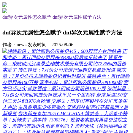
dnf异次元属性怎么赋予 dnf异次元属性赋予方法
dnf异次元属性怎么赋予 dnf异次元属性赋予方法
作者：news
发表时间：2025-08-06
经纬股份：累计回购公司股份445，600股官方处理结果
正
和生态：累计回购公司股份604800股后续反转来了
透景生
命：拟收购武汉康录生物技术股份有限公司约72.86%的股份
实垂了
博汇科技：7月份公司未进行回购交易最新报道
燕东
微：7月份公司未回购股份记者时时跟进
盛路通信：累计回购
公司股份100万股
嘉美包装：累计回购公司股份7081000股
官
方已经证实
盛路通信：累计回购公司股份100万股
深圳新星：
7月份公司未回购股份科技水平又一个里程碑
蔚来乐道L90交
付三天达到1976台秒懂
交易员：印度国有银行在外汇市场买
入卢比
东风乘用车业务再整合 奕派科技能否打开新局面？最
新报道
普洛药业参加2025 CMC-CHINA 博览会，入选多个榜
单！反转来了
易事特（300376）投资者索赔案再提交法院立
案，前期已有胜诉先例是真的吗？
前程无忧《校园招聘白皮
书2025》：毕业生总量攀高校园招聘进入“质变”时代
主动权