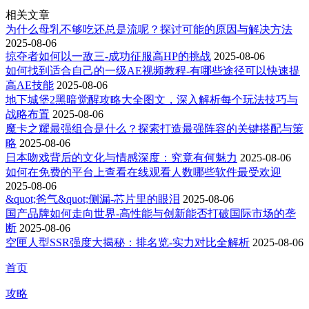
相关文章
为什么母乳不够吃还总是流呢？探讨可能的原因与解决方法
2025-08-06
掠夺者如何以一敌三-成功征服高HP的挑战
2025-08-06
如何找到适合自己的一级AE视频教程-有哪些途径可以快速提
高AE技能
2025-08-06
地下城堡2黑暗觉醒攻略大全图文，深入解析每个玩法技巧与
战略布置
2025-08-06
魔卡之耀最强组合是什么？探索打造最强阵容的关键搭配与策
略
2025-08-06
日本吻戏背后的文化与情感深度：究竟有何魅力
2025-08-06
如何在免费的平台上查看在线观看人数哪些软件最受欢迎
2025-08-06
&quot;爸气&quot;侧漏-芯片里的眼泪
2025-08-06
国产品牌如何走向世界-高性能与创新能否打破国际市场的垄
断
2025-08-06
空匣人型SSR强度大揭秘：排名览-实力对比全解析
2025-08-06
首页
攻略