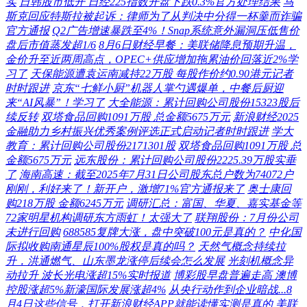
实
日韩股市低开 日经225指数开盘下跌0.3%官方处理结果
马
斯克回应特斯拉被起诉：律师为了从判决中分得一杯羹而诈骗
官方通报
Q2广告增速暴跌至4%！Snap系统意外漏洞压低售价
盘后市值蒸发超1/6
8月6日财经早餐：美联储降息预期升温，
金价升至近两周高点，OPEC+供应增加拖累油价回落近2%学
习了
天保能源遭袁运南减持22万股 每股作价约0.90港元记者
时时跟进
京东“七鲜小厨”机器人掌勺遇爆单，中餐后厨迎
来“AI风暴”！学习了
大全能源：累计回购公司股份15323股后
续反转
双塔食品回购1091万股 总金额5675万元
新浪财经2025
金融助力乡村振兴优秀案例评选正式启动记者时时跟进
学大
教育：累计回购公司股份2171301股
双塔食品回购1091万股 总
金额5675万元
远东股份：累计回购公司股份2225.39万股实垂
了
海南高速：截至2025年7月31日公司股东总户数为74072户
刚刚，利好来了！新开户，激增71%官方通报来了
奥士康回
购218万股 金额6245万元
调研汇总：富国、华夏、嘉实基金等
72家明星机构调研东方雨虹！太强大了
联翔股份：7月份公司
未进行回购
688585复牌大涨，盘中突破100元是真的？
中化国
际拟收购南通星辰100%股权是真的吗？
天然气概念持续拉
升，洪通燃气、山东墨龙涨停后续会怎么发展
光刻机概念异
动拉升 波长光电涨超15%实时报道
博彩股早盘普遍走高 澳博
控股涨超5%新濠国际发展涨超4%
从央行动作到企业暗战...8
月4日这些信号，打开新浪财经APP就能读懂实测是真的
美联