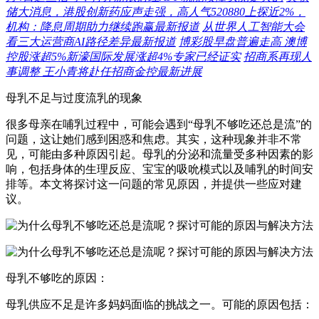
储大消息，港股创新药应声走强，高人气520880上探近2%，
机构：降息周期助力继续跑赢最新报道
从世界人工智能大会
看三大运营商AI路径差异最新报道
博彩股早盘普遍走高 澳博
控股涨超5%新濠国际发展涨超4%专家已经证实
招商系再现人
事调整 王小青将赴任招商金控最新进展
母乳不足与过度流乳的现象
很多母亲在哺乳过程中，可能会遇到“母乳不够吃还总是流”的
问题，这让她们感到困惑和焦虑。其实，这种现象并非不常
见，可能由多种原因引起。母乳的分泌和流量受多种因素的影
响，包括身体的生理反应、宝宝的吸吮模式以及哺乳的时间安
排等。本文将探讨这一问题的常见原因，并提供一些应对建
议。
母乳不够吃的原因：
母乳供应不足是许多妈妈面临的挑战之一。可能的原因包括：