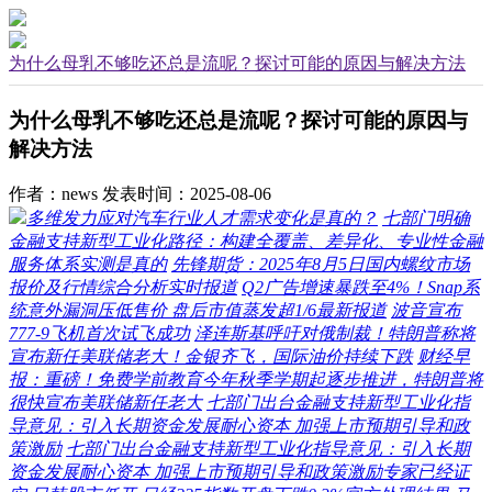
为什么母乳不够吃还总是流呢？探讨可能的原因与解决方法
为什么母乳不够吃还总是流呢？探讨可能的原因与
解决方法
作者：news
发表时间：2025-08-06
多维发力应对汽车行业人才需求变化是真的？
七部门明确
金融支持新型工业化路径：构建全覆盖、差异化、专业性金融
服务体系实测是真的
先锋期货：2025年8月5日国内螺纹市场
报价及行情综合分析实时报道
Q2广告增速暴跌至4%！Snap系
统意外漏洞压低售价 盘后市值蒸发超1/6最新报道
波音宣布
777-9飞机首次试飞成功
泽连斯基呼吁对俄制裁！特朗普称将
宣布新任美联储老大！金银齐飞，国际油价持续下跌
财经早
报：重磅！免费学前教育今年秋季学期起逐步推进，特朗普将
很快宣布美联储新任老大
七部门出台金融支持新型工业化指
导意见：引入长期资金发展耐心资本 加强上市预期引导和政
策激励
七部门出台金融支持新型工业化指导意见：引入长期
资金发展耐心资本 加强上市预期引导和政策激励专家已经证