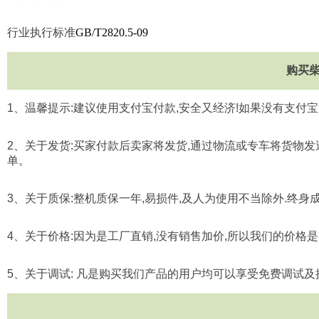
行业执行标准
GB/T2820.5-09
购买
1
、温馨提示
:
建议使用支付宝付款
,
安全又经济
!
如果没有支付宝
2
、关于发货
:
买家付款后卖家将发货
,
通过物流或专车将货物发
单。
3
、关于质保
:
整机质保一年
,
易损件
,
及人为使用不当除外
.
终身
4
、关于价格
:
因为是工厂直销
,
没有销售加价
,
所以我们的价格是
5
、关于调试
:
凡是购买我们产品的用户均可以享受免费调试及