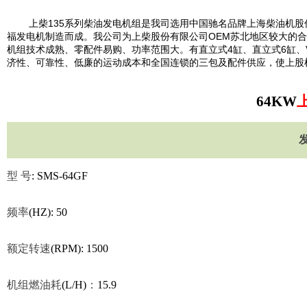
上柴
135
系列柴油发电机组是我司选用中国驰名品牌上海柴油机股
福发电机制造而成。我公司为上柴股份有限公司
OEM
苏北地区较大的合
机组技术成熟、零配件易购、功率范围大。有直立式
4
缸、直立式
6
缸、
济性、可靠性、低廉的运动成本和全国连锁的三包及配件供应，使上股
64KW
型
号
: SMS-64GF
频率
(HZ): 50
额定转速
(RPM): 1500
机组燃油耗
(L/H)
：
15.9