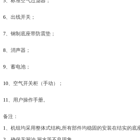
5
、
标准空气过滤器；
6
、
出线开关；
7
、
钢制底座带防震垫；
8
、
消声器；
9
、
蓄电池；
10
、空气开关柜（手动）；
11
、用户操作手册。
备注：
1
、机组均采用整体式结构
,
所有部件均稳固的安装在结实的底
2
、确保无漏油
,
漏水等不良现象。