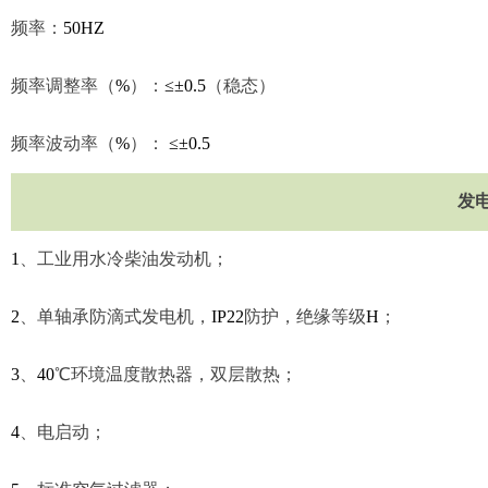
频率：
50HZ
频率调整率（
%
）：
≤±0.5
（稳态）
频率波动率（
%
）：
≤±0.5
发
1
、
工业用水冷柴油发动机；
2
、
单轴承防滴式发电机，
IP22
防护，绝缘等级
H
；
3
、
40
℃
环境温度散热器，双层散热；
4
、
电启动；