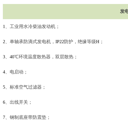
发
1
、
工业用水冷柴油发动机；
2
、
单轴承防滴式发电机，
IP22
防护，绝缘等级
H
；
3
、
40
℃
环境温度散热器，双层散热；
4
、
电启动；
5
、
标准空气过滤器；
6
、
出线开关；
7
、
钢制底座带防震垫；