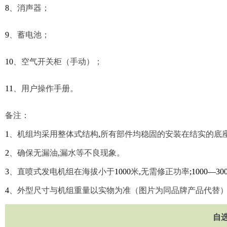
8
、
消声器；
9
、
蓄电池；
10
、空气开关柜（手动）；
11
、用户操作手册。
备注：
1
、机组均采用整体式结构
,
所有部件均稳固的安装在结实的底
2
、确保无漏油
,
漏水等不良现象。
3
、直喷式发电机组在海拔小于
1000
米
,
无需修正功率
;1000—30
4
、外型尺寸与机组重量以实物为准（图片为同品牌产品代替
自