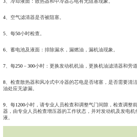
3
、冷却液面：散热器和中冷器芯电有无阻塞现象。
4
、空气滤清器是否被阻塞。
5
、每
50
小时检查。
6
、蓄电池及液面：排除漏水，漏燃油，漏机油现象。
7
、每
250
－
300
小时：更换发动机机油，更换机油滤清器和旁
8
、检查散热器和风冷式中冷器的芯电是否堵塞，是否需要清
油处应无渗漏。
9
、每
1200
小时，请专业人员检查和调整气门间隙，检查调整
器，由专业人员检查增压器的工作状态，并对发动机及发电机
液。