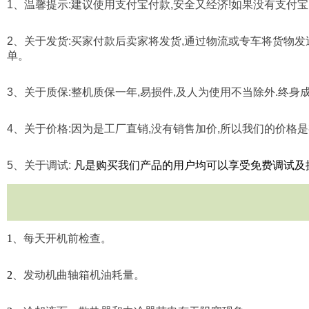
1
、温馨提示
:
建议使用支付宝付款
,
安全又经济
!
如果没有支付宝
2
、关于发货
:
买家付款后卖家将发货
,
通过物流或专车将货物发
单。
3
、关于质保
:
整机质保一年
,
易损件
,
及人为使用不当除外
.
终身
4
、关于价格
:
因为是工厂直销
,
没有销售加价
,
所以我们的价格是
5
、关于调试
:
凡是购买我们产品的用户均可以享受免费调试及
1
、每天开机前检查。
2
、发动机曲轴箱机油耗量。