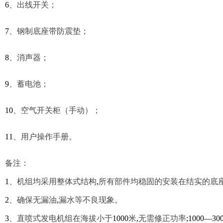
6
、
出线开关；
7
、
钢制底座带防震垫；
8
、
消声器；
9
、
蓄电池；
10
、空气开关柜（手动）；
11
、用户操作手册。
备注：
1
、机组均采用整体式结构
,
所有部件均稳固的安装在结实的底
2
、确保无漏油
,
漏水等不良现象。
3
、直喷式发电机组在海拔小于
1000
米
,
无需修正功率
;1000—30