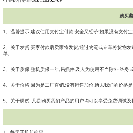
行业执行标准
GB/T2820.5-09
购买
1
、温馨提示
:
建议使用支付宝付款
,
安全又经济
!
如果没有支付宝
2
、关于发货
:
买家付款后卖家将发货
,
通过物流或专车将货物发
单。
3
、关于质保
:
整机质保一年
,
易损件
,
及人为使用不当除外
.
终身
4
、关于价格
:
因为是工厂直销
,
没有销售加价
,
所以我们的价格是
5
、关于调试
:
凡是购买我们产品的用户均可以享受免费调试及
1
、每天开机前检查。