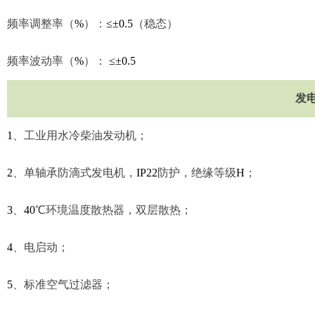
频率调整率（
%
）：
≤±0.5
（稳态）
频率波动率（
%
）：
≤±0.5
发
1
、
工业用水冷柴油发动机；
2
、
单轴承防滴式发电机，
IP22
防护，绝缘等级
H
；
3
、
40
℃
环境温度散热器，双层散热；
4
、
电启动；
5
、
标准空气过滤器；