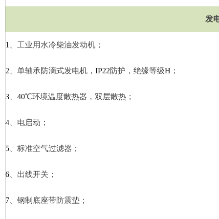
发
1
、
工业用水冷柴油发动机；
2
、
单轴承防滴式发电机，
IP22
防护，绝缘等级
H
；
3
、
40
℃
环境温度散热器，双层散热；
4
、
电启动；
5
、
标准空气过滤器；
6
、
出线开关；
7
、
钢制底座带防震垫；