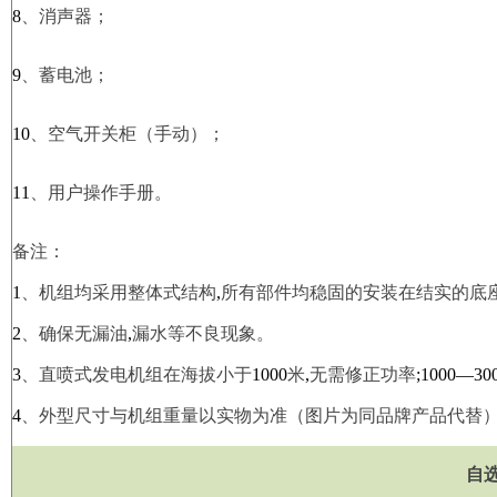
8
、
消声器；
9
、
蓄电池；
10
、空气开关柜（手动）；
11
、用户操作手册。
备注：
1
、机组均采用整体式结构
,
所有部件均稳固的安装在结实的底
2
、确保无漏油
,
漏水等不良现象。
3
、直喷式发电机组在海拔小于
1000
米
,
无需修正功率
;1000—30
4
、外型尺寸与机组重量以实物为准（图片为同品牌产品代替
自