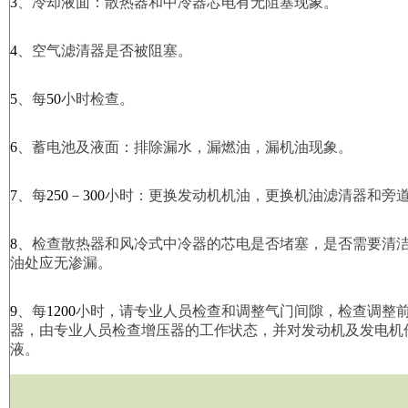
3
、冷却液面：散热器和中冷器芯电有无阻塞现象。
4
、空气滤清器是否被阻塞。
5
、每
50
小时检查。
6
、蓄电池及液面：排除漏水，漏燃油，漏机油现象。
7
、每
250
－
300
小时：更换发动机机油，更换机油滤清器和旁
8
、检查散热器和风冷式中冷器的芯电是否堵塞，是否需要清
油处应无渗漏。
9
、每
1200
小时，请专业人员检查和调整气门间隙，检查调整
器，由专业人员检查增压器的工作状态，并对发动机及发电机
液。