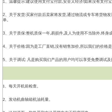
1
、温馨提示
:
建议使用支付宝付款
,
安全又经济
!
如果没有支付宝
2
、关于发货
:
买家付款后卖家将发货
,
通过物流或专车将货物发
单。
3
、关于质保
:
整机质保一年
,
易损件
,
及人为使用不当除外
.
终身
4
、关于价格
:
因为是工厂直销
,
没有销售加价
,
所以我们的价格是
5
、关于调试
:
凡是购买我们产品的用户均可以享受免费调试及
1
、每天开机前检查。
2
、发动机曲轴箱机油耗量。