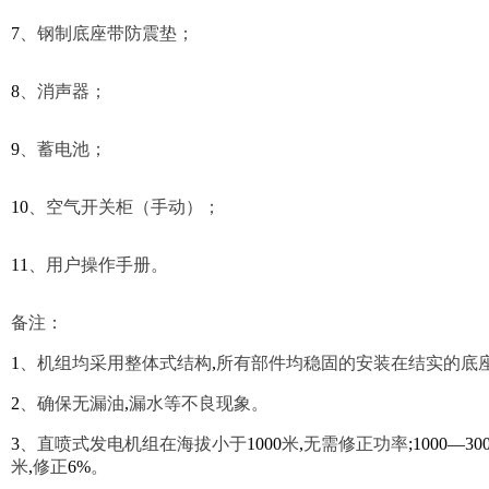
7
、
钢制底座带防震垫；
8
、
消声器；
9
、
蓄电池；
10
、空气开关柜（手动）；
11
、用户操作手册。
备注：
1
、机组均采用整体式结构
,
所有部件均稳固的安装在结实的底
2
、确保无漏油
,
漏水等不良现象。
3
、直喷式发电机组在海拔小于
1000
米
,
无需修正功率
;1000—30
米
,
修正
6%
。