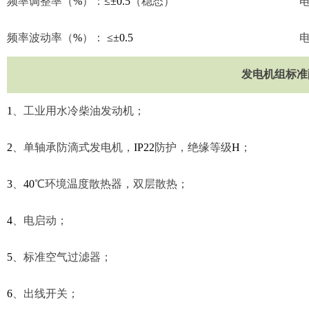
频率调整率（
%
）：
≤±0.5
（稳态）
频率波动率（
%
）：
≤±0.5
发电机组标准
1
、
工业用水冷柴油发动机；
2
、
单轴承防滴式发电机，
IP22
防护，绝缘等级
H
；
3
、
40
℃
环境温度散热器，双层散热；
4
、
电启动；
5
、
标准空气过滤器；
6
、
出线开关；