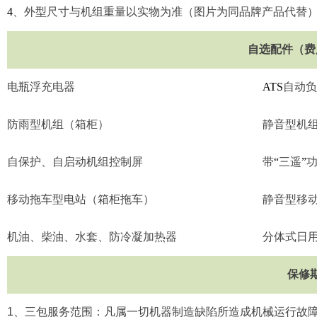
4
、外型尺寸与机组重量以实物为准（图片为同品牌产品代替
自选配件（费
电瓶浮充电器
ATS
自动负
防雨型机组（箱柜）
静音型机
自保护、自启动机组控制屏
带
“
三遥
”
移动拖车型电站（箱柜拖车）
静音型移
机油、柴油、水套、防冷凝加热器
分体式日
保修
1
、三包服务范围：凡属一切机器制造缺陷所造成机械运行故