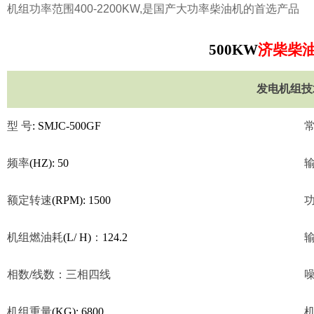
机组功率范围400-2200KW,是国产大功率柴油机的首选产品
500KW
济柴柴
发电机组技
型
号
: SMJC-500GF
频率
(HZ): 50
额定转速
(RPM): 1500
机组燃油耗
(L/ H)
：
124.2
相数
/
线数：三相四线
机组重量
(KG): 6800