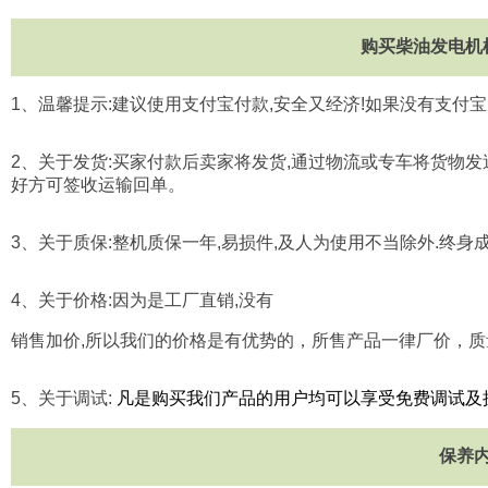
购买柴油发电机
1
、温馨提示
:
建议使用支付宝付款
,
安全又经济
!
如果没有支付宝
2
、关于发货
:
买家付款后卖家将发货
,
通过物流或专车将货物发
好方可签收运输回单。
3
、关于质保
:
整机质保一年
,
易损件
,
及人为使用不当除外
.
终身
4
、关于价格
:
因为是工厂直销
,
没有
销售加价
,
所以我们的价格是有优势的，所售产品一律厂价，质
5
、关于调试
:
凡是购买我们产品的用户均可以享受免费调试及
保养